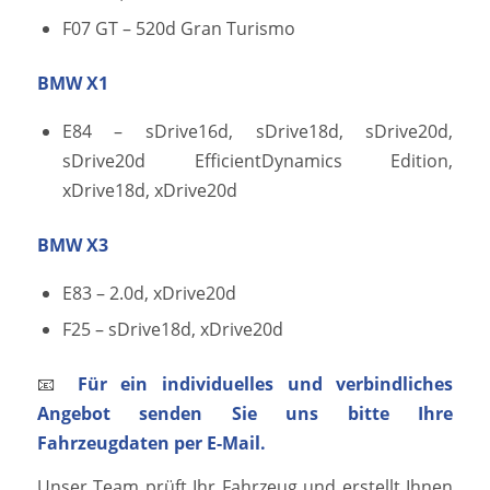
F07 GT – 520d Gran Turismo
BMW X1
E84 – sDrive16d, sDrive18d, sDrive20d,
sDrive20d EfficientDynamics Edition,
xDrive18d, xDrive20d
BMW X3
E83 – 2.0d, xDrive20d
F25 – sDrive18d, xDrive20d
📧
Für ein individuelles und verbindliches
Angebot senden Sie uns bitte Ihre
Fahrzeugdaten per E-Mail.
Unser Team prüft Ihr Fahrzeug und erstellt Ihnen